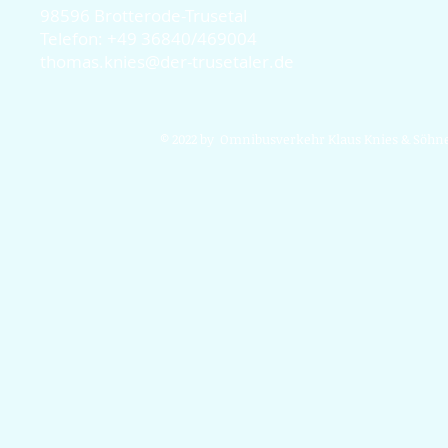
98596 Brotterode-Trusetal
Telefon: +49 36840/469004
thomas.knies@der-trusetaler.de
© 2022 by Omnibusverkehr Klaus Knies & Söhne